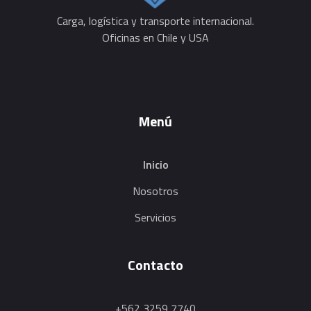
Pacific Logistic
Carga, Logística y Transporte Internacional
Carga, logística y transporte internacional.
Oficinas en Chile y USA
Menú
Inicio
Nosotros
Servicios
Contacto
+562 3259 7740