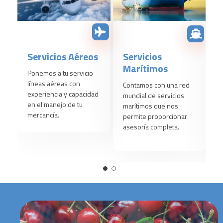
Servicios Aéreos
Servicios
T
Marítimos
T
Ponemos a tu servicio
líneas aéreas con
Contamos con una red
C
experiencia y capacidad
mundial de servicios
e
en el manejo de tu
marítimos que nos
e
mercancía.
permite proporcionar
t
asesoría completa.
P
c