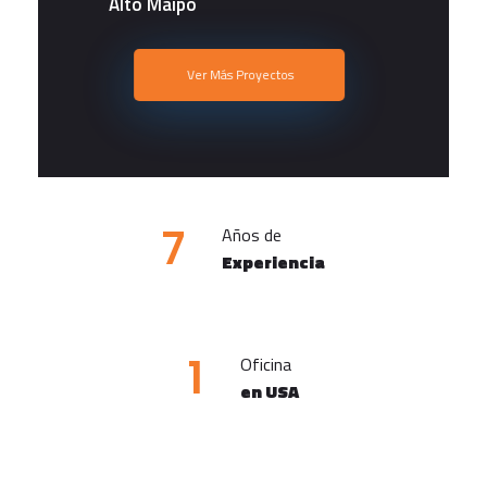
Alto Maipo
Ver Más Proyectos
7
Años de
Experiencia
1
Oficina
en USA