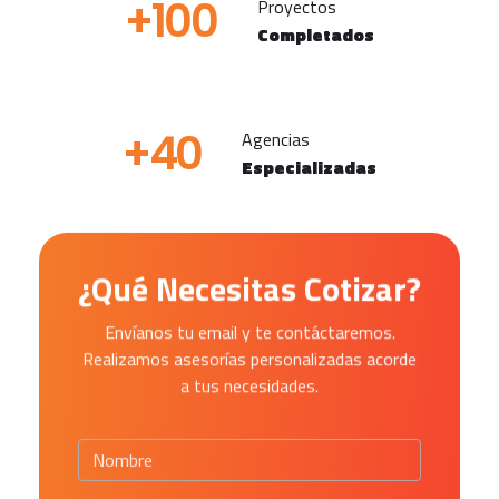
+
100
Proyectos
Completados
+
40
Agencias
Especializadas
¿Qué Necesitas Cotizar?
Envíanos tu email y te contáctaremos.
Realizamos asesorías personalizadas acorde
a tus necesidades.